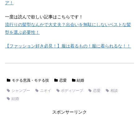
ア！
一度は読んで欲しい記事はこちらです！
流行りの髪型なんかで大丈夫？出会いを無駄にしないベストな髪
型を選ぶ必要性！
【ファッション好き必見！】服は着るもの！服に着られるな！！
モテる意識・モテる技
恋愛
結婚
シャンプー
ニオイ
ボディソープ
恋愛
相談
結婚
スポンサーリンク