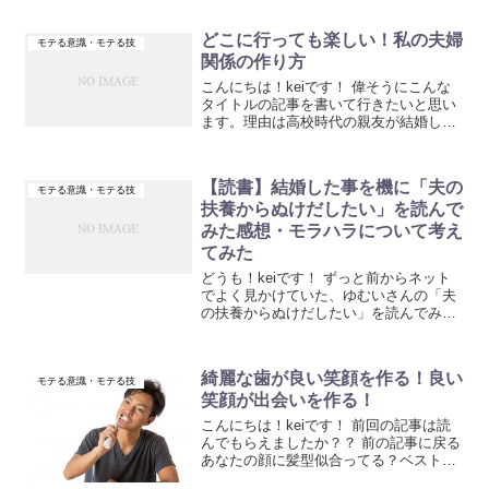
どこに行っても楽しい！私の夫婦
モテる意識・モテる技
関係の作り方
こんにちは！keiです！ 偉そうにこんな
タイトルの記事を書いて行きたいと思い
ます。理由は高校時代の親友が結婚して
から１年...
【読書】結婚した事を機に「夫の
モテる意識・モテる技
扶養からぬけだしたい」を読んで
みた感想・モラハラについて考え
てみた
どうも！keiです！ ずっと前からネット
でよく見かけていた、ゆむいさんの「夫
の扶養からぬけだしたい」を読んでみた
ので感想...
綺麗な歯が良い笑顔を作る！良い
モテる意識・モテる技
笑顔が出会いを作る！
こんにちは！keiです！ 前回の記事は読
んでもらえましたか？？ 前の記事に戻る
あなたの顔に髪型似合ってる？ベストな
髪型...