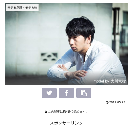
モテる意識・モテる技
model by 大川竜弥
2019.05.23
この記事は
約4分
で読めます。
スポンサーリンク