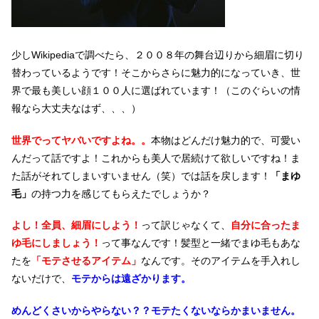
少しWikipediaで調べたら、２００８年の舞台辺りから細眉に切り
替わっているようです！そこからさらに魅力的になっていき、世
界で最も美しい顔１００人に選ばれています！（このぐらいの情
報なら大丈夫なはず、、、）
世界でってヤバいですよね。。
本物はどんだけ魅力的で、可愛い
んだって話ですよ！これからも美人で居続けて欲しいですね！ま
た話がそれてしまいすいません（笑）では話を戻します！
「まゆ
毛」
の持つ力を感じてもらえたでしょうか？
よし！全員、細眉にしよう！
って訳じゃなくて、
自分に合ったま
ゆ毛にしましょう！
って事なんです！髪型と一緒でまゆ毛もあな
たを
「モテさせるアイテム」
なんです。そのアイテムを手入れし
ないだけで、
モテからは遠ざかります。
めんどくさいからやらない？？
モテたくないならかまいません。