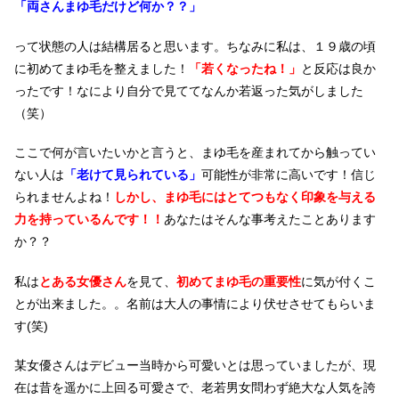
「両さんまゆ毛だけど何か？？」
って状態の人は結構居ると思います。ちなみに私は、１９歳の頃
に初めてまゆ毛を整えました！
「若くなったね！」
と反応は良か
ったです！なにより自分で見ててなんか若返った気がしました
（笑）
ここで何が言いたいかと言うと、まゆ毛を産まれてから触ってい
ない人は
「老けて見られている」
可能性が非常に高いです！信じ
られませんよね！
しかし、まゆ毛にはとてつもなく
印象を与える
力を持っているんです！！
あなたはそんな事考えたことあります
か？？
私は
とある女優さん
を見て、
初めてまゆ毛の重要性
に気が付くこ
とが出来ました。。名前は大人の事情により伏せさせてもらいま
す(笑)
某女優さんはデビュー当時から
可愛いとは思っていましたが、
現
在は昔を遥かに上回る可愛さで、老若男女問わず絶大な人気を誇