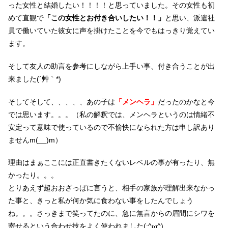
った女性と結婚したい！！！！と思っていました。その女性も初
めて直観で
「この女性とお付き合いしたい！！」
と思い、派遣社
員で働いていた彼女に声を掛けたことを今でもはっきり覚えてい
ます。
そして友人の助言を参考にしながら上手い事、付き合うことが出
来ました(´艸｀*)
そしてそして、、、、、あの子は
「メンヘラ」
だったのかなと今
では思います。。。（私の解釈では、メンヘラというのは情緒不
安定って意味で使っているので不愉快になられた方は申し訳あり
ませんm(__)m）
理由はまぁここには正直書きたくないレベルの事が有ったり、無
かったり。。。
とりあえず超おおざっぱに言うと、相手の家族が理解出来なかっ
た事と、きっと私が何か気に食わない事をしたんでしょう
ね。。。さっきまで笑ってたのに、急に無言からの眉間にシワを
寄せるという合わせ技をよく使われました(;^ω^)