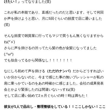
けたい！」
ってなりました(笑)
これが私の本能であり、直感だったのだと思います。そして何回
か声を掛けようと思い、月に5回ぐらいの頻度で店に通いました
(笑)
そんな頻度で雑貨屋に行ってもマジで買うもん無くなりますから
ね(*´з`)
さらに声を掛けるの渋ってたら髪の色が金髪になってました
(;^ω^)
でも似合ってるから関係なし！！！！！！！
なにしろ初めて声を掛ける
（ただのナンパ）
だからどうすればい
いか分からないのと、今まで感じた事の無いプレッシャーが私の
肩に乗っかているのをあの時確かに感じました。会社の成果発表
会とかより緊張したのは間違いないっすね(笑)
そして店に通い始めて2ヵ月ぐらいの時！時は満ちた！
彼女が1人で品出し・整理整頓をしている！！ここしかない！ここ