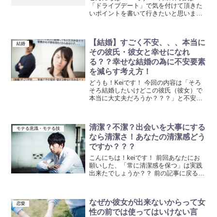
「ドライブデート」で気を付けて頂きた
いポイントを書いて行きたいと思いま
す。このポイ...
【結婚】すごく不安、、、本当に
結婚
その彼氏・彼女と幸せになれ
る？？幸せな結婚の為に不安要素
を減らす考え方！
どうも！Keiです！ 今回の内容は「そろ
そろ結婚したいけどこの彼氏（彼女）で
本当に大丈夫だろうか？？？」と不安な
方に向け...
清潔？不潔？出会いを大事にする
モテる意識・モテる技
なら清潔さ！あなたの清潔感どう
ですか？？？
こんにちは！keiです！ 前回あなたにお
願いした、「常に清潔感を保つ」は実践
出来たでしょうか？？ 前の記事に戻る
出会い...
なぜか彼女が出来ないからって女
恋愛
性の前では使ってはいけない言