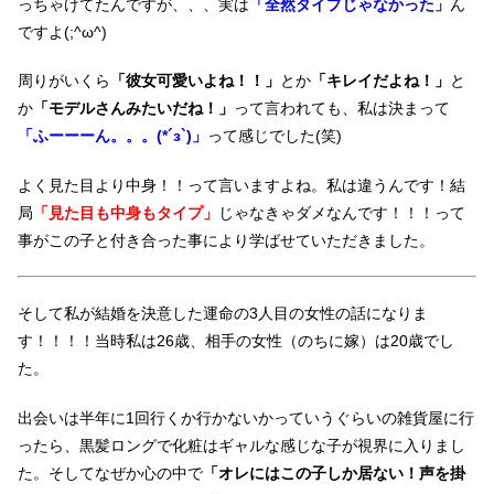
っちゃけてたんですが、、、実は
「全然タイプじゃなかった」
ん
ですよ(;^ω^)
周りがいくら
「彼女可愛いよね！！」
とか
「キレイだよね！」
と
か
「モデルさんみたいだね！」
って言われても、私は決まって
「ふーーーん。。。(*´з`)」
って感じでした(笑)
よく見た目より中身！！って言いますよね。私は違うんです！結
局
「見た目も中身もタイプ」
じゃなきゃダメなんです！！！って
事がこの子と付き合った事により学ばせていただきました。
そして私が結婚を決意した運命の3人目の女性の話になりま
す！！！！当時私は26歳、相手の女性（のちに嫁）は20歳でし
た。
出会いは半年に1回行くか行かないかっていうぐらいの雑貨屋に行
ったら、黒髪ロングで化粧はギャルな感じな子が視界に入りまし
た。そしてなぜか心の中で
「オレにはこの子しか居ない！声を掛