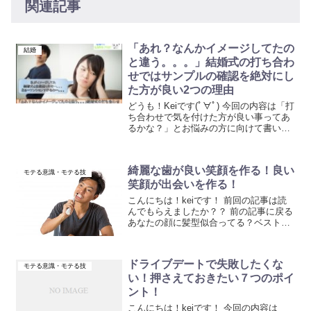
関連記事
「あれ？なんかイメージしてたの
結婚
と違う。。。」結婚式の打ち合わ
せではサンプルの確認を絶対にし
た方が良い2つの理由
どうも！Keiです(ﾟ∀ﾟ) 今回の内容は「打
ち合わせで気を付けた方が良い事ってあ
るかな？」とお悩みの方に向けて書いて
い...
綺麗な歯が良い笑顔を作る！良い
モテる意識・モテる技
笑顔が出会いを作る！
こんにちは！keiです！ 前回の記事は読
んでもらえましたか？？ 前の記事に戻る
あなたの顔に髪型似合ってる？ベストな
髪型...
ドライブデートで失敗したくな
モテる意識・モテる技
い！押さえておきたい７つのポイ
ント！
こんにちは！keiです！ 今回の内容は