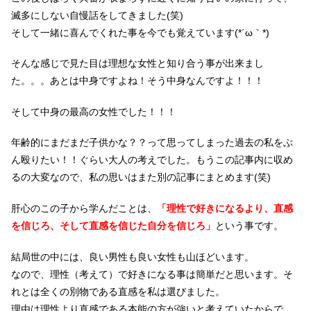
滅多にしない自慢話をしてきました(笑)
そして一緒に喜んでくれた事を今でも覚えています(*´ω｀*)
そんな感じで見た目は理想な女性と知り合う事が出来まし
た。。。あとは中身ですよね！そう中身なんですよ！！！
そして中身の最高の女性でした！！！
年齢的にまだまだ子供かな？？って思ってしまった過去の私をぶ
ん殴りたい！！ぐらい大人の考えでした。もうこの記事内に収め
るの大変なので、私の思いはまた別の記事にまとめます(笑)
肝心のこの子から学んだことは、
「理性で好きになるより、直感
を信じろ、そして直感を信じた自分を信じろ」
という事です。
結局世の中には、良い男性も良い女性も山ほどいます。
なので、理性（考えて）で好きになる事は簡単だと思います。そ
れとは全くの別物である直感を私は選びました。
理由は理性より直感である本能の方が強いと考えていたからで