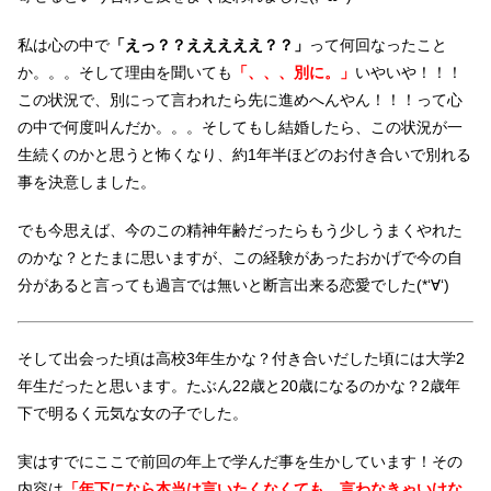
私は心の中で
「えっ？？えええええ？？」
って何回なったこと
か。。。そして理由を聞いても
「、、、別に。」
いやいや！！！
この状況で、別にって言われたら先に進めへんやん！！！って心
の中で何度叫んだか。。。そしてもし結婚したら、この状況が一
生続くのかと思うと怖くなり、約1年半ほどのお付き合いで別れる
事を決意しました。
でも今思えば、今のこの精神年齢だったらもう少しうまくやれた
のかな？とたまに思いますが、この経験があったおかげで今の自
分があると言っても過言では無いと断言出来る恋愛でした(*‘∀‘)
そして出会った頃は高校3年生かな？付き合いだした頃には大学2
年生だったと思います。たぶん22歳と20歳になるのかな？2歳年
下で明るく元気な女の子でした。
実はすでにここで前回の年上で学んだ事を生かしています！その
内容は
「年下になら本当は言いたくなくても、言わなきゃいけな