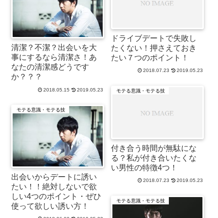
ドライブデートで失敗し
清潔？不潔？出会いを大
たくない！押さえておき
事にするなら清潔さ！あ
たい７つのポイント！
なたの清潔感どうです
2018.07.23
2019.05.23
か？？？
2018.05.15
2019.05.23
モテる意識・モテる技
モテる意識・モテる技
付き合う時間が無駄にな
る？私が付き合いたくな
い男性の特徴4つ！
出会いからデートに誘い
2018.07.23
2019.05.23
たい！！絶対しないで欲
しい4つのポイント・ぜひ
モテる意識・モテる技
使って欲しい誘い方！