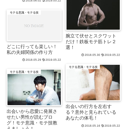
2018.06.02
2019.05.22
モテる意識・モテる技
腕立て伏せとスクワット
だけ！鉄板モテ筋トレ２
どこに行っても楽しい！
選！
私の夫婦関係の作り方
2018.05.30
2019.05.22
2018.05.29
2019.05.22
モテる意識・モテる技
モテる意識・モテる技
出会いの行方を左右す
出会いから恋愛に発展さ
る？意外と見られている
せたい男性が読むブロ
あなたの体毛！
グ！モテ意識・モテ技教
2018.05.16
2019.05.22
えましょう！