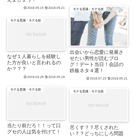
2018.05.15
2019.05.21
モテる意識・モテる技
モテる意識・モテる技
出会いから恋愛に発展さ
なぜ１人暮らしを経験し
せたい男性が読むブロ
た方が良いと言われるの
グ！デート当日！会話の
か？？？
鉄板ネタ４選！
2019.03.26
2019.05.19
2018.07.23
2019.05.21
モテる意識・モテる技
モテる意識・モテる技
当たり前だろ！！って口
尽くす？？尽くされた
グセの人は気を付けて！
い？？どっちにしろ問題