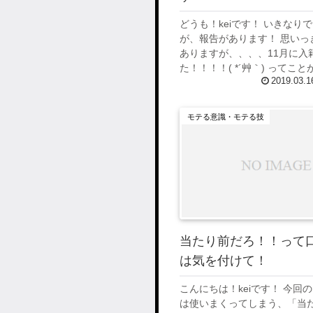
どうも！keiです！ いきなり
が、報告があります！ 思いっ
ありますが、、、、11月に入
た！！！！( *´艸｀) ってこ
2019.03.1
かったんです(笑) インスタと
話を投稿してたんですが、どのタ
モテる意識・モテる技
当たり前だろ！！って
は気を付けて！
こんにちは！keiです！ 今回
は使いまくってしまう、「当