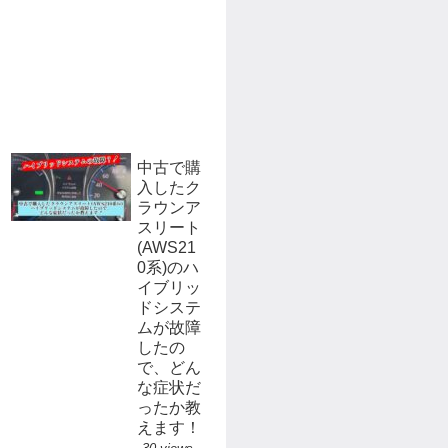
中古で購
入したク
ラウンア
スリート
(AWS21
0系)のハ
イブリッ
ドシステ
ムが故障
したの
で、どん
な症状だ
ったか教
えます！