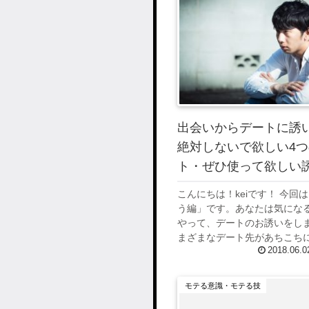
出会いからデートに誘
絶対しないで欲しい4
ト・ぜひ使って欲しい
こんにちは！keiです！ 今回
う編」です。あなたは気にな
やって、デートのお誘いをし
まざまなデート先があちこち
2018.06.0
ね！気になる異性との初デー
ってもドキドキしますよね！ 
デー...
モテる意識・モテる技