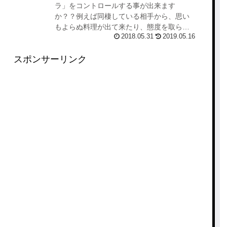
りませ
ラ」をコントロールする事が出来ます
か？？例えば同棲している相手から、思い
もよらぬ料理が出て来たり、態度を取られ
2018.05.31
2019.05.16
たり、たまたま相手の機嫌が悪くて、自分
もイライラしてしまったり。。。 しかも何
スポンサーリンク
回も同じ...