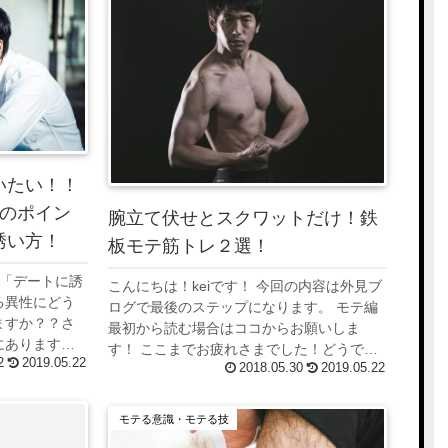
いたい！！
つのポイン
腕立て伏せとスクワットだけ！鉄
誘い方！
板モテ筋トレ２選！
は「デートに誘
こんにちは！keiです！ 今回の内容は外見ブ
る異性にどう
ログで最後のステップになります。 モテ編
ますか？？さ
最初から読む場合はココからお願いしま
にありますよ
す！ ここまでお疲れさまでした！どうです
2
2019.05.22
トは何歳にな
2018.05.30
2019.05.22
か？？少しづつ外見に自信は出てきました
そして楽しい
か？？今度は「筋トレ」行なって、「カッ
コ...
モテる意識・モテる技