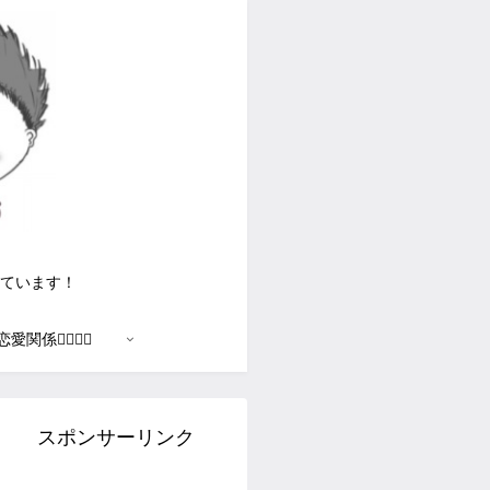
ています！
恋愛関係🙍‍♂️🙎‍♀️
スポンサーリンク