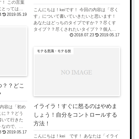
！ この言葉
にとっては便
こんにちは！keiです！ 今回の内容は「尽く
4
2019.05.19
使われた側は
す」について書いていきたいと思います！
」「なんで上
あなたはどっちのタイプですか？？尽くす
タイプ？？尽くされたいタイプ？？個人的
2018.07.23
2019.05.17
な意見ですが、女性は尽くすタイプ、男性
は尽くされたいタイプが多いような気がし
ます...
モテる意識・モテる技
つ？？どこ
？
イライラ！すぐに怒るのはやめま
の内容は「初め
こに？？どう
しょう！自分をコントロールする
書いて行きた
方法！
トなので、相
3
2019.05.17
すが、あなた
こんにちは！kei です！ あなたは「イライ