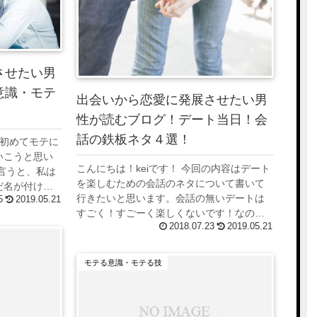
させたい男
意識・モテ
出会いから恋愛に発展させたい男
性が読むブログ！デート当日！会
話の鉄板ネタ４選！
回初めてモテに
いこうと思い
こんにちは！keiです！ 今回の内容はデート
言うと、私は
を楽しむための会話のネタについて書いて
だ名が付けら
行きたいと思います。会話の無いデートは
5
2019.05.21
ですがせっか
すごく！すごーく楽しくないです！なの
、モテる意
2018.07.23
2019.05.21
で、やはり鉄板ネタを準備しておくもよ
し！その場で思い付いたことを話すもよ
し！だけど、...
モテる意識・モテる技