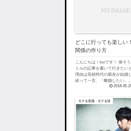
どこに行っても楽しい
関係の作り方
こんにちは！keiです！ 偉そ
トルの記事を書いて行きたい
理由は高校時代の親友が結婚
経って一言、「離婚したい。
2018.05.2
発言がきっかけで、今回のこ
たいと思いました。 私は同棲
うす...
モテる意識・モテる技