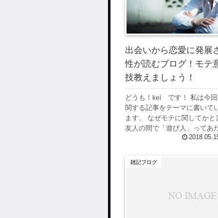
出会いから恋愛に発展
性が読むブログ！モテ
技教えましょう！
どうも！kei です！ 私は今
関する記事をテーマに書いて
ます。 なぜモテに関してかと
友人の間で「遊び人」ってあ
2018.05.1
れていました。。。 そんな私
くだから自分が意識していた
識・...
雑記ブログ