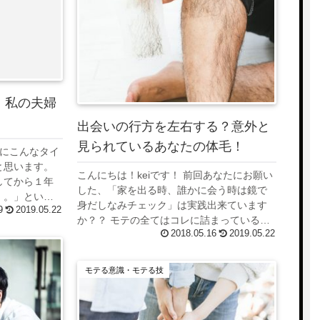
！私の夫婦
出会いの行方を左右する？意外と
見られているあなたの体毛！
うにこんなタイ
と思います。
こんにちは！keiです！ 前回あなたにお願い
してから１年
した、「家を出る時、誰かに会う時は鏡で
。。」という
身だしなみチェック」は実践出来ています
9
2019.05.22
の内容を書き
か？？ モテの全てはコレに詰まっていると
を開始しても
2018.05.16
2019.05.22
言っても過言ではありません！ 前の記事に
戻る あなたの清潔感どうですか？？？ モ...
モテる意識・モテる技