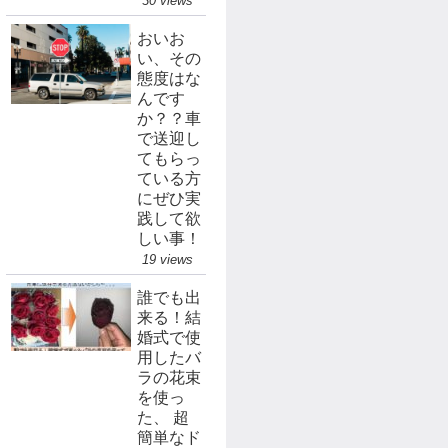
30 views
おいお
い、その
態度はな
んです
か？？車
で送迎し
てもらっ
ている方
にぜひ実
践して欲
しい事！
19 views
誰でも出
来る！結
婚式で使
用したバ
ラの花束
を使っ
た、 超
簡単なド