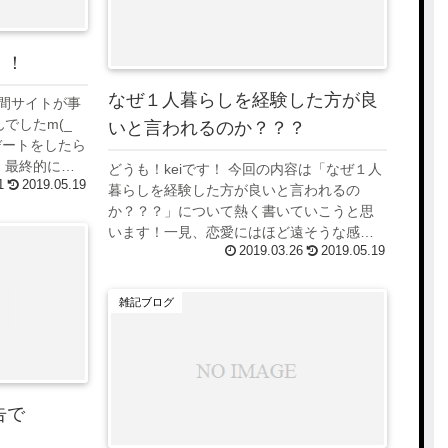
！！
なぜ１人暮らしを経験した方が良
の間サイトが事
でしたm(_
いと言われるのか？？？
プデートをしたら
、最終的に自
どうも！keiです！ 今回の内容は「なぜ１人
1
2019.05.19
るってゆー状
暮らしを経験した方が良いと言われるの
..
か？？？」について熱く書いていこうと思
います！一見、恋愛にはほど遠そうな感じ
2019.03.26
2019.05.19
ですが、私は「１人暮らしを制した者は２
人暮らしも制する」と思っています(笑) で
は！...
雑記ブログ
告で