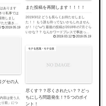
また投稿を再開します！！！！
ではあります
きり私事では
2019/3/12 どうも長らくお待たせしまし
籍致しまし
た！！ もう誰も待ってないかもしれません
とがただ書きた
が！！(;^ω^) 最後の投稿が2018年の7月ぐら
6
2019.05.19
かではそんな
いかな？？ なんかワードプレスで事故った
イ...
2019.03.12
2019.05.19
りして、モチベーションが落ちてしまった
事と恋愛ネタがなかなか思...
モテる意識・モテる技
口グセの人
尽くす？？尽くされたい？？どっ
ちにしろ問題発生！?５つのポイ
の内容は使う人
たり前」につ
ント！