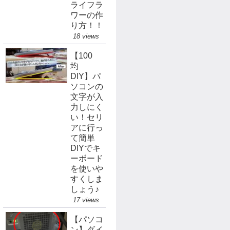
ライフラ
ワーの作
り方！！
18 views
【100
均
DIY】パ
ソコンの
文字が入
力しにく
い！セリ
アに行っ
て簡単
DIYでキ
ーボード
を使いや
すくしま
しょう♪
17 views
【パソコ
ン】ダイ