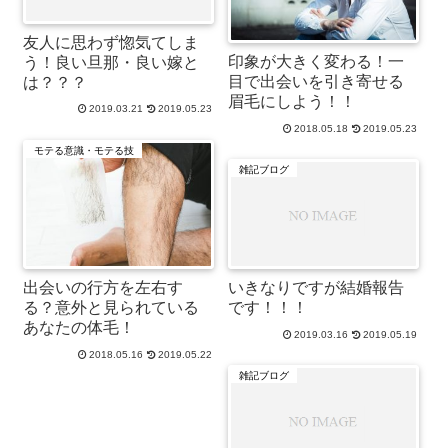
友人に思わず惚気てしま
印象が大きく変わる！一
う！良い旦那・良い嫁と
目で出会いを引き寄せる
は？？？
眉毛にしよう！！
2019.03.21
2019.05.23
2018.05.18
2019.05.23
モテる意識・モテる技
雑記ブログ
出会いの行方を左右す
いきなりですが結婚報告
る？意外と見られている
です！！！
あなたの体毛！
2019.03.16
2019.05.19
2018.05.16
2019.05.22
雑記ブログ