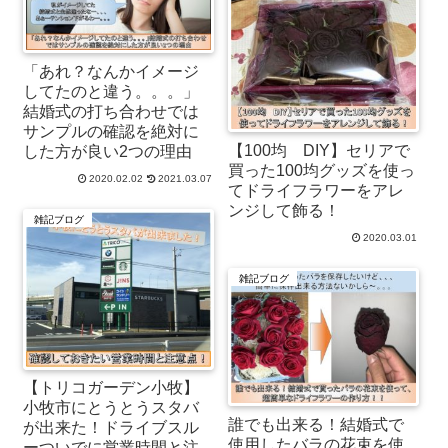
「あれ？なんかイメージ
してたのと違う。。。」
結婚式の打ち合わせでは
サンプルの確認を絶対に
【100均 DIY】セリアで
した方が良い2つの理由
買った100均グッズを使っ
2020.02.02
2021.03.07
てドライフラワーをアレ
ンジして飾る！
雑記ブログ
2020.03.01
雑記ブログ
【トリコガーデン小牧】
小牧市にとうとうスタバ
誰でも出来る！結婚式で
が出来た！ドライブスル
使用したバラの花束を使
ーついでに営業時間と注