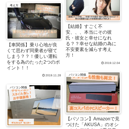
考え方
【結婚】すごく不
安、、、本当にその彼
氏・彼女と幸せになれ
る？？幸せな結婚の為に
【車関係】乗り心地が良
不安要素を減らす考え
くて思わず同乗者が寝て
方！
しまう？？！優しい運転
をする為のたった2つのポ
2019.12.04
イント！！
パソコン関係
2019.11.28
パソコン関係
【パソコン】Amazonで見
つけた「AKUSA」のオシ