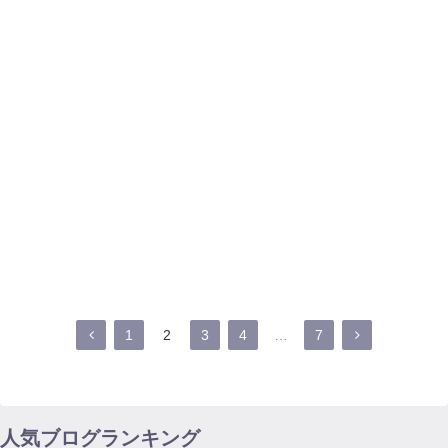
次のページ
前
次
1
2
3
4
…
7
へ
へ
人気ブログランキング