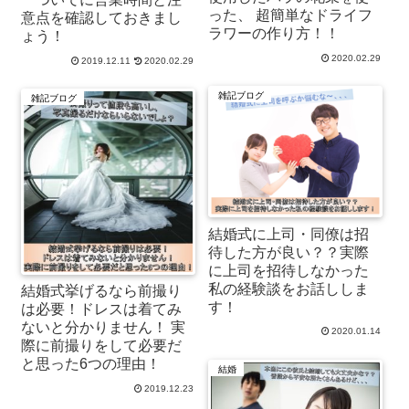
った、 超簡単なドライフ
意点を確認しておきまし
ラワーの作り方！！
ょう！
2020.02.29
2019.12.11
2020.02.29
雑記ブログ
雑記ブログ
結婚式に上司・同僚は招
待した方が良い？？実際
に上司を招待しなかった
私の経験談をお話ししま
結婚式挙げるなら前撮り
す！
は必要！ドレスは着てみ
ないと分かりません！ 実
2020.01.14
際に前撮りをして必要だ
と思った6つの理由！
結婚
2019.12.23