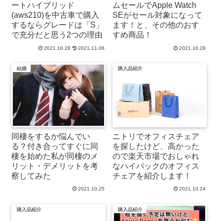
ートハイブリッド
ムセールでApple Watch
(aws210)を中古車で購入
SEがセール対象になって
するならグレードは「S」
ます！と、その他のおす
で充分だと思う2つの理由
すめ商品！
2021.10.28
2021.11.06
2021.10.28
結婚
購入品紹介
同棲をするか悩んでい
ニトリでオフィスチェア
る？付き合ってすぐに同
を探したけど、高かった
棲を始めた私が同棲のメ
ので楽天市場でおしゃれ
リット・デメリットを考
なハイバックのオフィス
察してみた
チェアを紹介します！
2021.10.25
2021.10.24
購入品紹介
購入品紹介