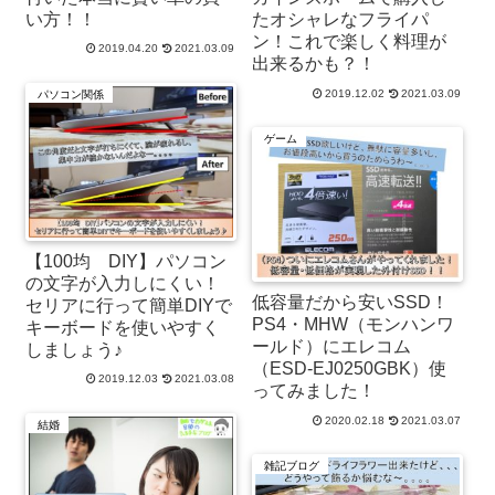
い方！！
たオシャレなフライパ
ン！これで楽しく料理が
2019.04.20
2021.03.09
出来るかも？！
2019.12.02
2021.03.09
パソコン関係
ゲーム
【100均 DIY】パソコン
の文字が入力しにくい！
低容量だから安いSSD！
セリアに行って簡単DIYで
PS4・MHW（モンハンワ
キーボードを使いやすく
ールド）にエレコム
しましょう♪
（ESD-EJ0250GBK）使
2019.12.03
2021.03.08
ってみました！
2020.02.18
2021.03.07
結婚
雑記ブログ