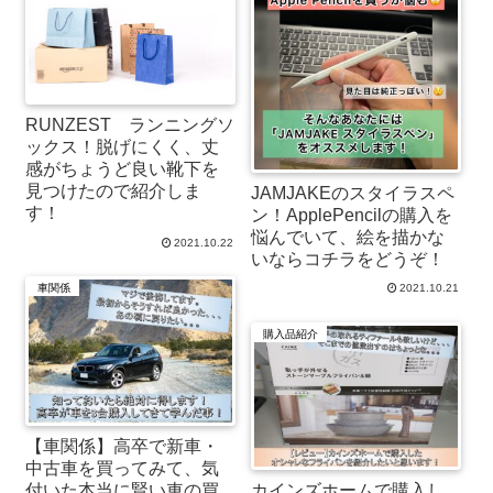
RUNZEST ランニングソ
ックス！脱げにくく、丈
感がちょうど良い靴下を
見つけたので紹介しま
JAMJAKEのスタイラスペ
す！
ン！ApplePencilの購入を
悩んでいて、絵を描かな
2021.10.22
いならコチラをどうぞ！
車関係
2021.10.21
購入品紹介
【車関係】高卒で新車・
中古車を買ってみて、気
付いた本当に賢い車の買
カインズホームで購入し